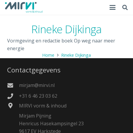
Rineke Dijkinga
Vormgeving en redactie boek Op weg naar meer
energie
Home
Rineke Dijkinga
Contactgegevens
mirjam@mirvi.nl
+31 6 46 23 03 62
MIRVI vorm & inhoud
Mirjam Pijning
Henricus Hasekampsingel 23
9617 EV Harkstede