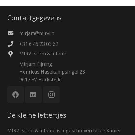
Contactgegevens
mirjam@mirvi.nl
+31 6 46 23 03 62
MIRVI vorm & inhoud
Mirjam Pijning
Henricus Hasekampsingel 23
9617 EV Harkstede
De kleine lettertjes
MIRVI vorm & inhoud is ingeschreven bij de Kamer