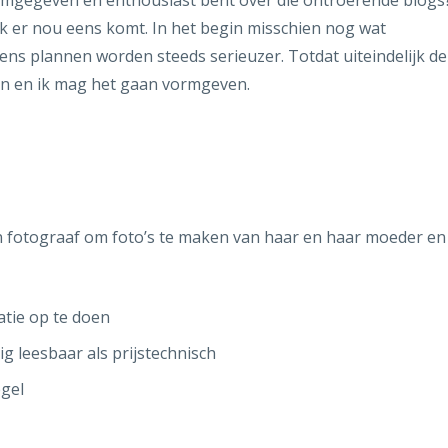
vormgegeven en enthousiast bent over die ontroerende blogs
k er nou eens komt. In het begin misschien nog wat
ens plannen worden steeds serieuzer. Totdat uiteindelijk de
n en ik mag het gaan vormgeven.
en fotograaf om foto’s te maken van haar en haar moeder en
atie op te doen
g leesbaar als prijstechnisch
egel