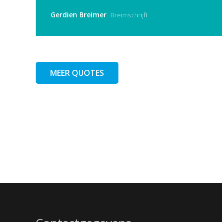
Gerdien Breimer
Breimschrijft
MEER QUOTES