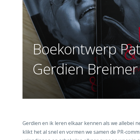
Boekontwerp Pata
Gerdien Breimer
Gerdien en ik leren elkaar kennen als we allebei 
klikt het al snel en vormen we samen de PR-comm