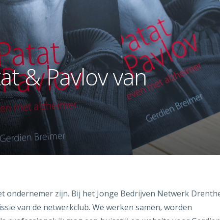
t & Pavlov van
net ondernemer zijn. Bij het Jonge Bedrijven Netwerk Drenth
issie van de netwerkclub. We werken samen, worden