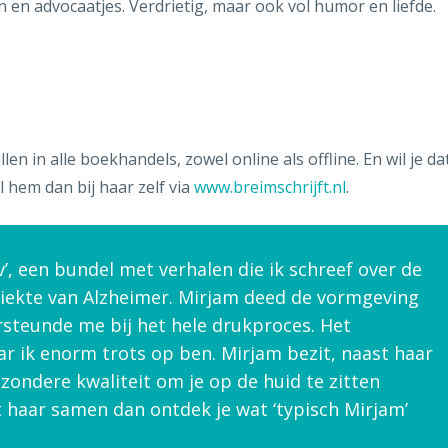
 en advocaatjes. Verdrietig, maar ook vol humor en liefde.
en in alle boekhandels, zowel online als offline. En wil je da
el hem dan bij haar zelf via
www.breimschrijft.nl
.
’, een bundel met verhalen die ik schreef over de
iekte van Alzheimer. Mirjam deed de vormgeving
rsteunde me bij het hele drukproces. Het
r ik enorm trots op ben. Mirjam bezit, naast haar
ijzondere kwaliteit om je op de huid te zitten
 haar samen dan ontdek je wat ‘typisch Mirjam’