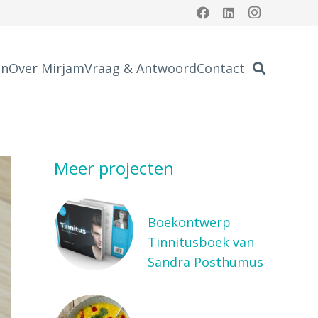
en
Over Mirjam
Vraag & Antwoord
Contact
Meer projecten
Boekontwerp
Tinnitusboek van
Sandra Posthumus