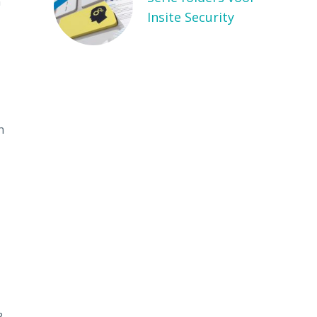
n
Insite Security
n