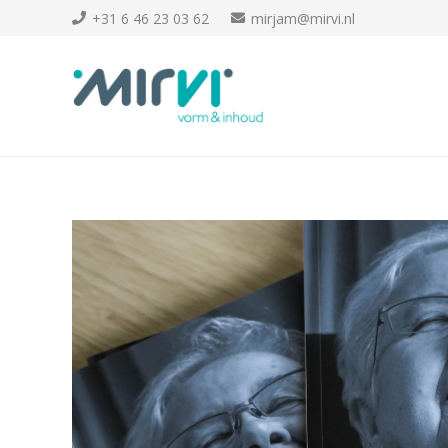
+31 6 46 23 03 62
mirjam@mirvi.nl