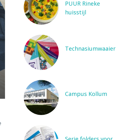
PUUR Rineke
huisstijl
Technasiumwaaier
Campus Kollum
e
Serie folders voor