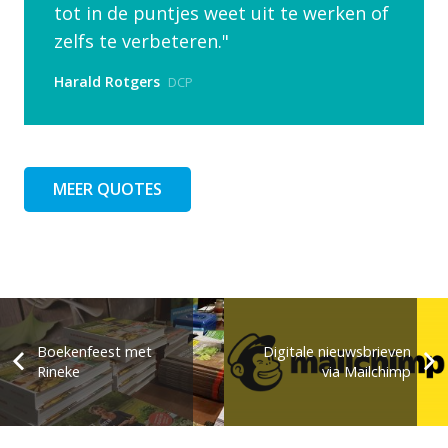
tot in de puntjes weet uit te werken of
zelfs te verbeteren.
Harald Rotgers
DCP
MEER QUOTES
Boekenfeest met
Digitale nieuwsbrieven
Rineke
via Mailchimp